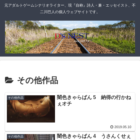
元アダルトゲームシナリオライター、現『自称』詩人・兼・エッセイスト、不
二川巴人の個人ウェブサイトです。
その他作品
闇色きゃらばん 5 納得の行かね
その他作品
ぇオチ
2019.05.10
闇色きゃらばん 4 うさんくせぇ
その他作品