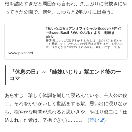
根を詰めすぎだと周囲から言われ、久しぶりに息抜きにや
ってきた公園で、偶然、まゆらと2年ぶりに出会う。
#めい☆ぷる #アンオフィシャル Buddy(バディ)
～Sweet Basil『めい☆ぷる』より「彩蕗ま -
pixiv
拝啓 亮にい お元気ですか？ わたしは、おかげさまでとっ
ても元気です！ フランスでの生活は大変だけど、お父さん
や、涼ねえが色々助けてくれるから、嬉しいです。 でも、
気がついたら、もう二年が経ってるんだよね。早いなあ。
www.pixiv.net
日本にいた頃は、三年生な...
『休息の日』～『姉妹いじり』紫エンド後の一
コマ
あらすじ：珍しく体調を崩して寝込んでいる、主人公の俊
二。それをかいがいしく世話をする紫。思い出に浸りなが
ら、穏やかな時間が流れると思いきや、やはり俊二に「仕
込まれ」た紫は、辛抱できずに……。（
読む
）