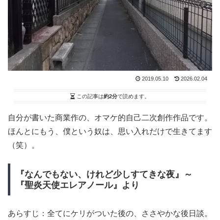
2019.05.10
2026.02.04
この記事は
約2分
で読めます。
自分が書いた商業作の、オマケ的自己二次創作作品です。
ほんとにもう、僕という奴は、思い入れだけで生きてます
（笑）。
『なんでもない、けれど少しすてきな夜』～
『聖炎天使エレアノール』より
あらすじ：全てにケリがついた後の、ささやかな後日談。