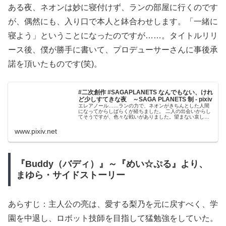
ある夜、ネオンは妙に寝付けず、ランの部屋に行くのです
が、偶然にも、入り口で本人と鉢合わせします。「一緒に
寝よう」ということになったのですが……。タイトルリリ
ース後、僕が勝手に書いて、プロデューサーさんに事後承
諾を頂いたものです(笑)。
#二次創作 #SAGAPLANETS なんでもない、けれ
ど少しすてきな夜 ～SAGA PLANETS 制 - pixiv
エレアノール……ランの力で、ネオンがきちんとした人間
になってからしばらくが経ちました。 二人の出会いからし
てそうですが、色々な戦いがありました。望まない哀しい
こともあったりしましたが、全てに終止符が打たれ、ネオ
ンとランは「普通の恋人」として...
www.pixiv.net
『Buddy（バディ）』～『めい☆ぷる』より、
まゆら・サイドストーリー
あらすじ：主人公の亮は、愛する梨乃を元に戻すべく、学
園を中退し、ロボット技師を目指して猛勉強をしていた。