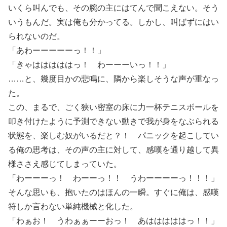
いくら叫んでも、その腕の主にはてんで聞こえない。そう
いうもんだ。実は俺も分かってる。しかし、叫ばずにはい
られないのだ。
「あわーーーーーっ！！」
「きゃはははははっ！ わーーーいっ！！」
……と、幾度目かの悲鳴に、隣から楽しそうな声が重なっ
た。
この、まるで、ごく狭い密室の床に力一杯テニスボールを
叩き付けたように予測できない動きで我が身をなぶられる
状態を、楽しむ奴がいるだと？！ パニックを起こしてい
る俺の思考は、その声の主に対して、感嘆を通り越して異
様ささえ感じてしまっていた。
「わーーーっ！ わーーっ！！ うわーーーーっ！！！」
そんな思いも、抱いたのはほんの一瞬。すぐに俺は、感嘆
符しか言わない単純機械と化した。
「わぁお！ うわぁぁーーおっ！ あはははははっ！！」