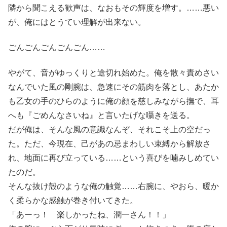
隣から聞こえる歓声は、なおもその輝度を増す。……悪い
が、俺にはとうてい理解が出来ない。
ごんごんごんごんごん……
やがて、音がゆっくりと途切れ始めた。俺を散々責めさい
なんでいた風の剛腕は、急速にその筋肉を落とし、あたか
も乙女の手のひらのように俺の顔を慈しみながら撫で、耳
へも『ごめんなさいね』と言いたげな囁きを送る。
だが俺は、そんな風の意識なんぞ、それこそ上の空だっ
た。ただ、今現在、己があの忌まわしい束縛から解放さ
れ、地面に再び立っている……という喜びを噛みしめてい
たのだ。
そんな抜け殻のような俺の触覚……右腕に、やおら、暖か
く柔らかな感触が巻き付いてきた。
「あーっ！ 楽しかったね、潤一さん！！」