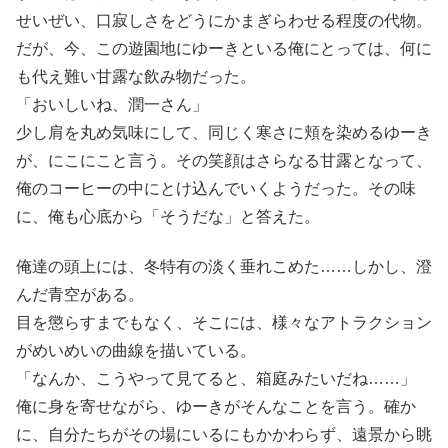
せいぜい、口寂しさをどうにかまぎらわせる程度の代物。
だが、今、この遊園地にゆーきといる俺にとっては、何に
も代え難い甘露な飲み物だった。
「おいしいね、潤一さん」
少し肩を丸め気味にして、同じく寒さに頬を染めるゆーき
が、にこにこと言う。その笑顔はさらなる甘露となって、
俺のコーヒーの中にとけ込んでいくようだった。その味
に、俺も心底から「そうだな」と答えた。
俺達の頭上には、冬特有の淡く垂れこめた……しかし、澄
んだ青空がある。
目を懲らすまでもなく、そこには、様々なアトラクション
がめいめいの曲線を描いている。
「なんか、こうやって見てると、箱庭みたいだね……」
俺に身を寄せながら、ゆーきがそんなことを言う。確か
に、自分たちがその場にいるにもかかわらず、遠景から眺