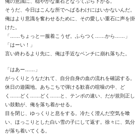
俺の意識に、穏やかな重石となってぶら下がる。
そうだ、今日はこんな所でへばるわけにはいかないんだ。
俺はより意識を奮わせるために、その愛しい重石に声を掛
けた。
「……ちょっと一服着こうぜ。ふらつく……から……」
「はーい！」
言い終わるより先に、俺は手近なベンチに崩れ落ちた。
「はあー……」
がっくりとうなだれて、自分自身の血の流れを確認する。
休日の遊園地。あちこちで弾ける歓喜の喧噪の中、ど
く……どく……どく……と、テンポの速い、だが規則正し
い鼓動が、俺を落ち着かせる。
目を閉じ、ゆっくりと息をする。冷たく澄んだ空気を喰
い、ほっこりとした白い雪の子にして返す。徐々に、気分
が落ち着いてくる。