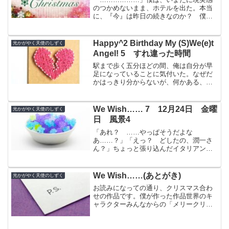
のつかめないまま、ホテルを出た。本当
に、『今』は昨日の続きなのか？ 僕
は、不安の拭えない視界で、黄色い太陽
を見上げていた。「はあー……さっすが
ボーヤ。今回も堪能させて貰ったわぁ」
Happy^2 Birthday My (S)We(e)t
光かがやく天使のしずく
僕の隣から、トレンチコート...
Angel! 5 すれ違った時間
駅まで歩く五分ほどの間、俺は自分が早
足になっていることに気付いた。なぜだ
かはっきり分からないが、何かある、そ
んな思いがあった。「おっす」
「………………あ、こんばんは、友部
君。ごめんね、こんな遅くに……」改札
We Wish…… 7 12月24日 金曜
光かがやく天使のしずく
から少し離れた薄闇の中に、彼女は居...
日 風景4
「あれ？ ……やっぱそうだよな
あ……？」「えっ？ どしたの、潤一さ
ん？」ちょっと張り込んだイタリアンを
たらふく食べて……どっちが多く喰った
かは、想像に任せる……次の目的地に向
かう道。いきなり足を止めて首をひねる
We Wish……(あとがき)
光かがやく天使のしずく
俺に、ゆーきはさらに首を傾げる...
お読みになっての通り、クリスマス合わ
せの作品です。僕が作った作品世界のキ
ャラクターみんなからの「メリークリス
マス！」ということで、もっとあっさり
したものになる予定だったんですが……
一度やってみたかった、「クロス・オー