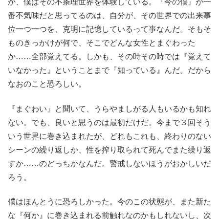
か、僕はその不条理世界を体験している。『今の僕』が一
番不気味だと思ってるのは、自分が、その世界での出来事
位一つ一つを、克明に記憶しているって事なんだ。そもそ
ものきっかけが何で、そこでどんな女性とまぐわった
か……全部覚えてる。しかも、その時その時では『覚えて
いなかった』ということまで『知っている』んだ。だから
なおのこと恐ろしい。
『まぐわい』と聞いて、うらやましがる人もいるかも知れ
ない。でも、良いと思うのは最初だけだ。今まで３回そう
いう世界に巻き込まれたが、どれもこれも、終わりのない
シーンの繰り返しか、性を搾り取られて死んでまた繰り返
すか……のどっちかなんだ。警戒しないほうがおかしいだ
ろう。
僕はほんとうに恐ろしかった。今のこの状態が、また新た
な『何か』に巻き込まれる前触れなのかもしれないし、次