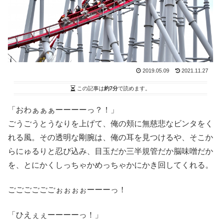
2019.05.09
2021.11.27
この記事は
約7分
で読めます。
「おわぁぁぁーーーーっ？！」
ごうごうとうなりを上げて、俺の頬に無慈悲なビンタをく
れる風。その透明な剛腕は、俺の耳を見つけるや、そこか
らにゅるりと忍び込み、目玉だか三半規管だか脳味噌だか
を、とにかくしっちゃかめっちゃかにかき回してくれる。
ごごごごごごぉぉぉぉーーーっ！
「ひえぇぇーーーーっ！」