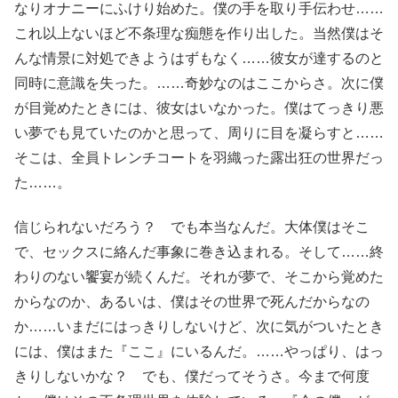
なりオナニーにふけり始めた。僕の手を取り手伝わせ……
これ以上ないほど不条理な痴態を作り出した。当然僕はそ
んな情景に対処できようはずもなく……彼女が達するのと
同時に意識を失った。……奇妙なのはここからさ。次に僕
が目覚めたときには、彼女はいなかった。僕はてっきり悪
い夢でも見ていたのかと思って、周りに目を凝らすと……
そこは、全員トレンチコートを羽織った露出狂の世界だっ
た……。
信じられないだろう？ でも本当なんだ。大体僕はそこ
で、セックスに絡んだ事象に巻き込まれる。そして……終
わりのない饗宴が続くんだ。それが夢で、そこから覚めた
からなのか、あるいは、僕はその世界で死んだからなの
か……いまだにはっきりしないけど、次に気がついたとき
には、僕はまた『ここ』にいるんだ。……やっぱり、はっ
きりしないかな？ でも、僕だってそうさ。今まで何度