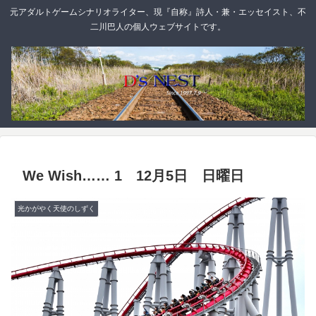
元アダルトゲームシナリオライター、現『自称』詩人・兼・エッセイスト、不
二川巴人の個人ウェブサイトです。
We Wish…… 1 12月5日 日曜日
光かがやく天使のしずく