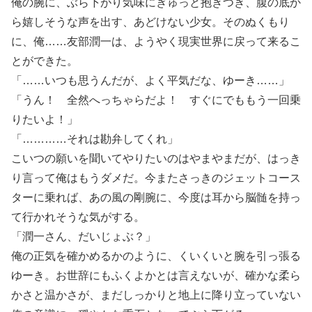
俺の腕に、ぶら下がり気味にぎゅっと抱きつき、腹の底か
ら嬉しそうな声を出す、あどけない少女。そのぬくもり
に、俺……友部潤一は、ようやく現実世界に戻って来るこ
とができた。
「……いつも思うんだが、よく平気だな、ゆーき……」
「うん！ 全然へっちゃらだよ！ すぐにでももう一回乗
りたいよ！」
「…………それは勘弁してくれ」
こいつの願いを聞いてやりたいのはやまやまだが、はっき
り言って俺はもうダメだ。今またさっきのジェットコース
ターに乗れば、あの風の剛腕に、今度は耳から脳髄を持っ
て行かれそうな気がする。
「潤一さん、だいじょぶ？」
俺の正気を確かめるかのように、くいくいと腕を引っ張る
ゆーき。お世辞にもふくよかとは言えないが、確かな柔ら
かさと温かさが、まだしっかりと地上に降り立っていない