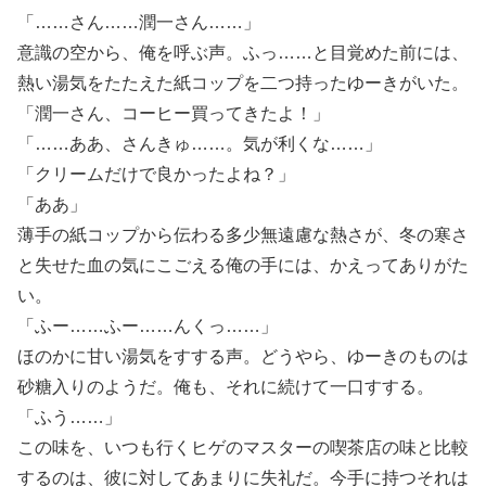
「……さん……潤一さん……」
意識の空から、俺を呼ぶ声。ふっ……と目覚めた前には、
熱い湯気をたたえた紙コップを二つ持ったゆーきがいた。
「潤一さん、コーヒー買ってきたよ！」
「……ああ、さんきゅ……。気が利くな……」
「クリームだけで良かったよね？」
「ああ」
薄手の紙コップから伝わる多少無遠慮な熱さが、冬の寒さ
と失せた血の気にこごえる俺の手には、かえってありがた
い。
「ふー……ふー……んくっ……」
ほのかに甘い湯気をすする声。どうやら、ゆーきのものは
砂糖入りのようだ。俺も、それに続けて一口すする。
「ふう……」
この味を、いつも行くヒゲのマスターの喫茶店の味と比較
するのは、彼に対してあまりに失礼だ。今手に持つそれは