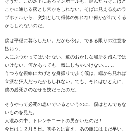
そうだ。この足下にあるマンホールも、踏んだらそこはど
こかに通じる落とし穴かもしれない。そばに見えるあのラ
ブホテルから、突如として得体の知れない何かが出てくる
かもしれないのだ。
僕は平穏に暮らしたい。だから今は、できる限りの注意を
払おう。
人にぶつかってはいけない、道のおかしな場所を踏んでは
いけない、何かあっても、気にしちゃいけない……。
うつろな視線に大げさな身振りで歩く僕は、端から見れば
立派な狂人だったかもしれない。でも、それはひとえに、
僕の必死さのなせる技だったのだ。
そうやって必死の思いでいるというのに、僕はとんでもな
いものを見た。
人混みの中、トレンチコートの男がいたのだ！
今日は１２月５日。初冬とは言え、あの服にはまだ早い。