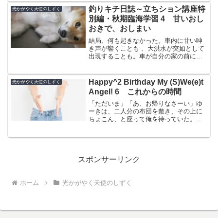
バー」（＝作品世界をまた...
釣りキチ日誌～立ちション講座特
光かがやく天使のしずく
別編・秋期臨海学習 4 甘いおし
おきで、おしまい
結局、何も起きなかった。車内に甘い呻
き声が響くことも 、大洪水が突如として
出現することも。車が自分の家の前に停
まった時、俺は心の底から神に感謝し
た。「さて、荷物を降ろしますか」諏訪
さんはリア・ハッチのロックを解除し、
Happy^2 Birthday My (S)We(e)t
光かがやく天使のしずく
車から降りて荷物を降ろす...
Angel! 6 これからの時間
「ただいま」「あ、お帰りなさーい」ゆ
ーきは、二人分の布団を敷き、その上に
ちょこん、と座って俺を待っていた。パ
ンパンに張りつめた風船から空気が抜け
るように、俺の緊張感が抜けていく。そ
こへ聞こえる、ゆーきの声。「遅かった
ね、潤一さん。なんかあっ...
スポンサーリンク
ホーム
光かがやく天使のしずく