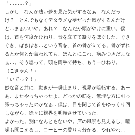
「………？」
しかし…なんか凄い夢を見た気がするなぁ…なんだっ
け？ とんでもなくデタラメな夢だった気がするんだけ
ど…まぁいいや。あれ？ なんだか頭がやけに重い。僕
は、首を何度かひねり、音を立てて凝りをほぐした。ぐき
ぐき、ぼきぼき…という音を、首の骨が立てる。骨がずれ
るとか何とか言われても、ほんとにこれ、病みつきだよな
ぁ…。そう思って、頭を両手で持ち、もう一ひねり。
（ごきゃん！）
「いでっ？！」
妙な音と共に、動きが一瞬止まり、視界が暗転する。あー
あ、またやっちゃったよ。どっかの筋を、無理な方に引っ
張っちゃったのかなぁ…僕は、目を閉じて首をゆっくり回
しながら、徐々に視界を明転させていった。
よかった。別になんともないや。店の風景も見えるし、喧
噪も聞こえるし、コーヒーの香りも分かる。やれやれ…