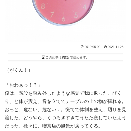
2019.05.09
2021.11.28
この記事は
約2分
で読めます。
（がくん！）
「おわぁっ！？」
僕は、階段を踏み外したような感覚で我に返った。びく
り、と体が震え、音を立ててテーブルの上の物が揺れる。
おっと、危ない、危ない…。慌てて体制を整え、辺りを見
渡した。どうやら、くつろぎすぎてうたた寝していたよう
だった。徐々に、喫茶店の風景が戻ってくる。