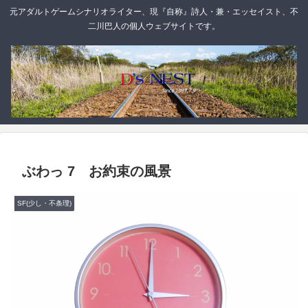
元アダルトゲームシナリオライター、現『自称』詩人・兼・エッセイスト、不
二川巴人の個人ウェブサイトです。
ぶわっ 7 お約束の風景
SF(少し・不条理)