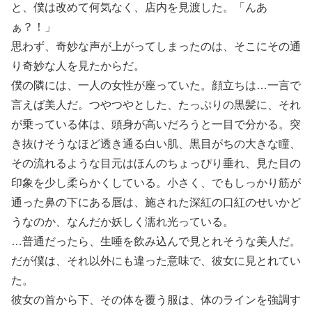
と、僕は改めて何気なく、店内を見渡した。「んあ
ぁ？！」
思わず、奇妙な声が上がってしまったのは、そこにその通
り奇妙な人を見たからだ。
僕の隣には、一人の女性が座っていた。顔立ちは…一言で
言えば美人だ。つやつやとした、たっぷりの黒髪に、それ
が乗っている体は、頭身が高いだろうと一目で分かる。突
き抜けそうなほど透き通る白い肌、黒目がちの大きな瞳、
その流れるような目元はほんのちょっぴり垂れ、見た目の
印象を少し柔らかくしている。小さく、でもしっかり筋が
通った鼻の下にある唇は、施された深紅の口紅のせいかど
うなのか、なんだか妖しく濡れ光っている。
…普通だったら、生唾を飲み込んで見とれそうな美人だ。
だが僕は、それ以外にも違った意味で、彼女に見とれてい
た。
彼女の首から下、その体を覆う服は、体のラインを強調す