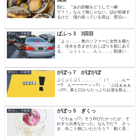
別に、『あの距離をどうして一瞬
で？！』なんて物じゃない。話が前後す
るけど、僕の座っている席は、壁沿いに
据え付けられた、一脚の長いソファー。
その前に、五〇センチ四方ほどの二人掛
け用のテーブルが、これまた五〇センチ
ばふっ 3 3回目
SF(少し・不条理)
間隔ほどで並び、それぞれに椅子...
「よっ……」奥のソファーに女性を横た
え、冷水を含ませたおしぼりを額にあて
る。「ふぅぅっ……んっ……」勘違いさ
れるような声を上げる彼女に、僕は思わ
ずあたりを見渡してしまった。でも、良
かった。それほど顔色も悪くない。呼吸
がちょっと荒い気もするけ...
がぼっ 7 がぼがぼ
SF(少し・不条理)
ぶくぶくぶく…………「（！ ……んー
ー!! んーーーーッッ!!）」「ぶはぁぁぁ
っ!!!!」鼻と口からたっぷりお湯を飲ん
で、僕は我に返った。くそう、これだけ
飲めば、胃腸も健康になるよ。やれや
れ。どうやらのぼせて、湯船につんのめ
ったようだった。...
がぼっ 5 ぎくっ
SF(少し・不条理)
『どわぁっ!?』そう叫びたかったが、そ
れすら出来なかった。なんでだ？ さっ
き、向こう側にいただろう？ 動く音も
しなかったし……どうなってるんだ？唐
突さに目が白黒していても、見えるとこ