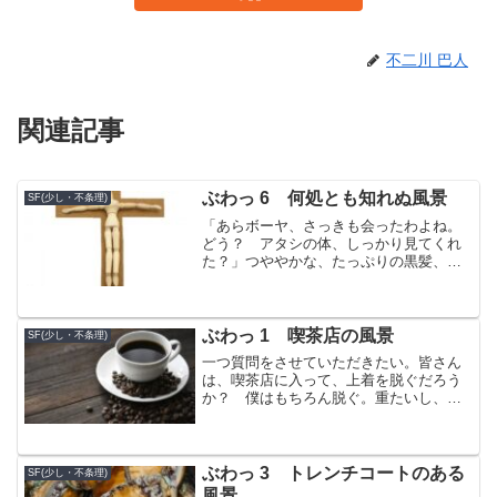
不二川 巴人
関連記事
ぶわっ 6 何処とも知れぬ風景
SF(少し・不条理)
「あらボーヤ、さっきも会ったわよね。
どう？ アタシの体、しっかり見てくれ
た？」つややかな、たっぷりの黒髪、頭
身の高い背丈。それを包む、薄紫のコー
ト。襟から上、顔の、突き抜けそうなほ
ど透き通る白い肌。黒目がちの大きな
瞳。流れるような、垂れ気味...
ぶわっ 1 喫茶店の風景
SF(少し・不条理)
一つ質問をさせていただきたい。皆さん
は、喫茶店に入って、上着を脱ぐだろう
か？ 僕はもちろん脱ぐ。重たいし、店
の中は空調が効いているからね。それ
に、僕の場合は大抵長居をするから、な
おさらだ。でも、そこはそれ、人それぞ
れだから、『かくあるべし！...
ぶわっ 3 トレンチコートのある
SF(少し・不条理)
風景