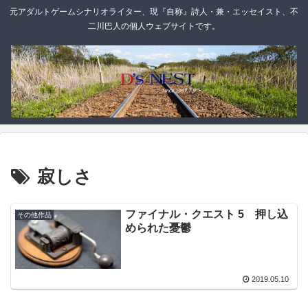
元アダルトゲームシナリオライター、現『自称』詩人・兼・エッセイスト、不
二川巴人の個人ウェブサイトです。
寂しさ
ファイナル・クエスト 5 押し込
その他作品
められた憂鬱
2019.05.10