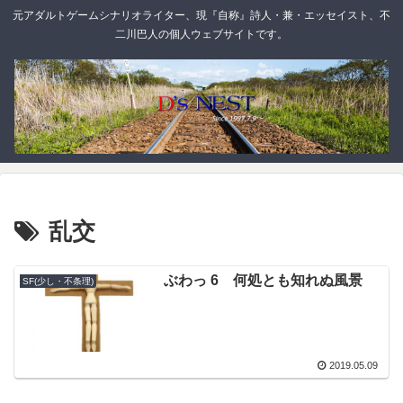
元アダルトゲームシナリオライター、現『自称』詩人・兼・エッセイスト、不
二川巴人の個人ウェブサイトです。
乱交
ぶわっ 6 何処とも知れぬ風景
SF(少し・不条理)
2019.05.09