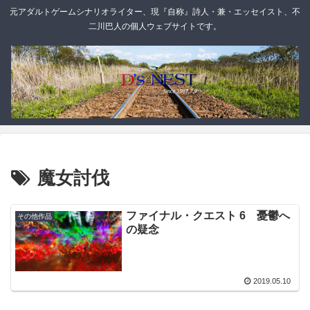
元アダルトゲームシナリオライター、現『自称』詩人・兼・エッセイスト、不
二川巴人の個人ウェブサイトです。
魔女討伐
ファイナル・クエスト 6 憂鬱へ
その他作品
の疑念
2019.05.10