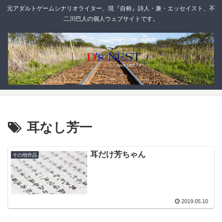
元アダルトゲームシナリオライター、現『自称』詩人・兼・エッセイスト、不
二川巴人の個人ウェブサイトです。
耳なし芳一
耳だけ芳ちゃん
その他作品
2019.05.10