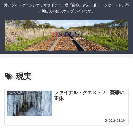
元アダルトゲームシナリオライター、現『自称』詩人・兼・エッセイスト、不
二川巴人の個人ウェブサイトです。
現実
ファイナル・クエスト 7 憂鬱の
その他作品
正体
2019.05.10