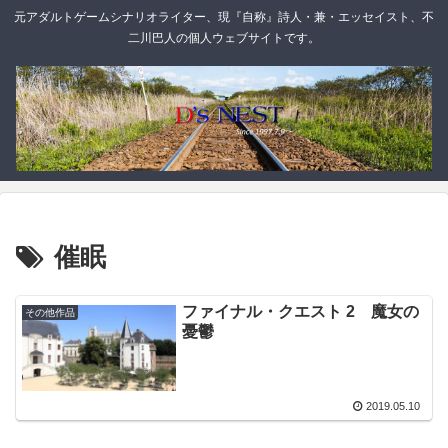
元アダルトゲームシナリオライター、現『自称』詩人・兼・エッセイスト、不
二川巴人の個人ウェブサイトです。
催眠
ファイナル・クエスト 2 魔女の
その他作品
憂鬱
2019.05.10