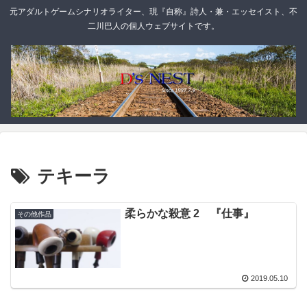
元アダルトゲームシナリオライター、現『自称』詩人・兼・エッセイスト、不
二川巴人の個人ウェブサイトです。
テキーラ
柔らかな殺意 2 『仕事』
その他作品
2019.05.10